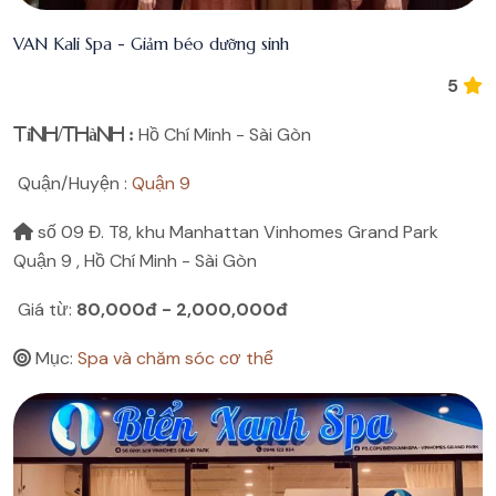
VAN Kali Spa - Giảm béo dưỡng sinh
5
Hồ Chí Minh - Sài Gòn
Tỉnh/Thành :
Quận/Huyện :
Quận 9
số 09 Đ. T8, khu Manhattan Vinhomes Grand Park
Quận 9 , Hồ Chí Minh - Sài Gòn
Giá từ:
80,000đ - 2,000,000đ
Mục:
Spa và chăm sóc cơ thể