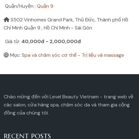
Quận/Huyện :
Quận 9
S502 Vinhomes Grand Park, Thủ Đức, Thành phố Hồ
Chí Minh Quận 9 , Hồ Chí Minh - Sài Gòn
Giá từ:
40,000đ - 2,000,000đ
Mục:
Spa và chăm sóc cơ thể
-
Trị liệu và massage
Chào mừng đến với Level Beauty Vietnam - trang web về
các salon, cửa hàng spa, chăm sóc da và tham gia cộng
đồng của chúng tôi.
RECENT POSTS