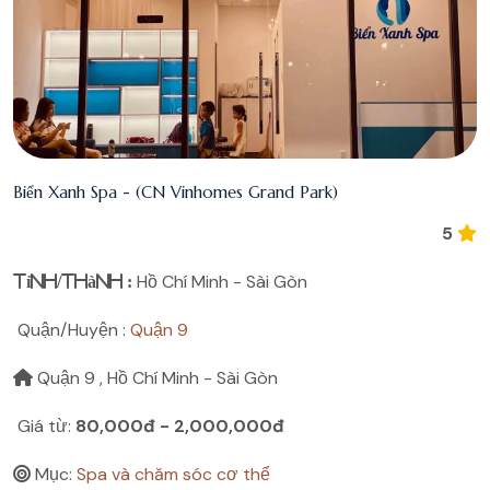
Biển Xanh Spa - (CN Vinhomes Grand Park)
5
Hồ Chí Minh - Sài Gòn
Tỉnh/Thành :
Quận/Huyện :
Quận 9
Quận 9 , Hồ Chí Minh - Sài Gòn
Giá từ:
80,000đ - 2,000,000đ
Mục:
Spa và chăm sóc cơ thể