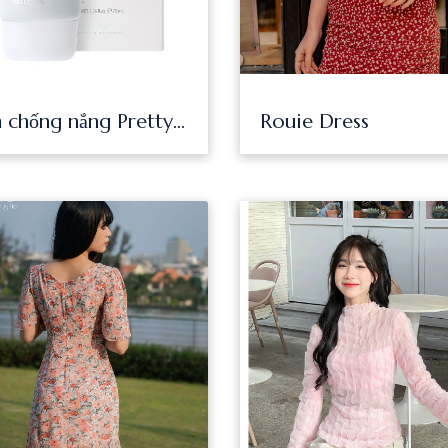
Kem chống nắng Prettyskin Hydra B5 Sun Cream SPF50+ PA++++ 70ml ngăn ngừa tia UVA & UVB gây hại cho da
Rouie Dress