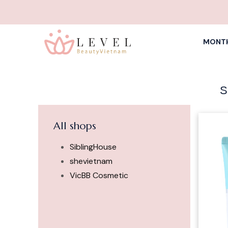
MONTH
S
All shops
SiblingHouse
shevietnam
VicBB Cosmetic