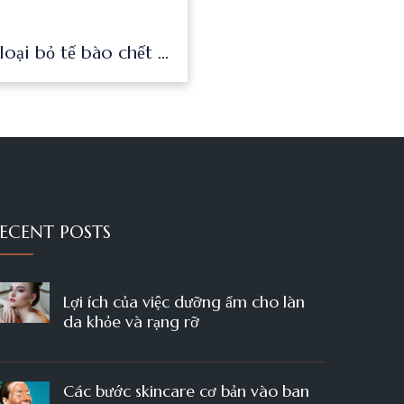
Gel loại bỏ tế bào chết Paula's Choice Skin Perfecting 2% BHA Gel Exfoliant 100ml 2040
ECENT POSTS
Lợi ích của việc dưỡng ẩm cho làn
da khỏe và rạng rỡ
Các bước skincare cơ bản vào ban