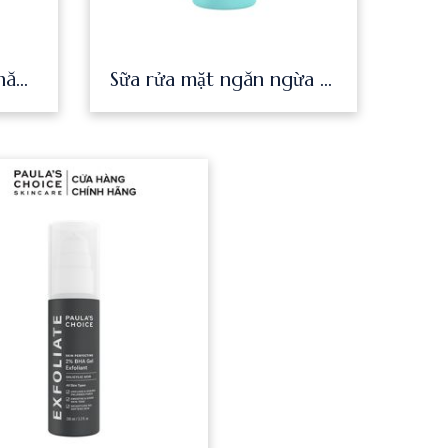
Kem chống nắng đa năng Paula’s Choice SuperLight Daily Wrinkle Defense SPF30 15ml 7767
Sữa rửa mặt ngăn ngừa mụn Paula’s Choice Clear Pore Normalizing Cleanser 177 ml 6002