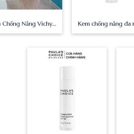
Kem Chống Nắng Vichy Capital Soleil SPF50 50ml-kem chống nắng vichy chính hãng