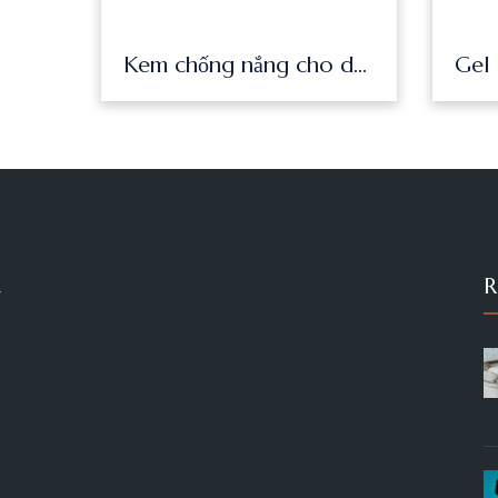
Kem chống nắng cho da nhạy cảm Paula’s Choice Calm Mineral Moisturizer SPF 30 60ml 9170
R
g