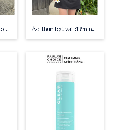
Áo kiểu tay loe cổ cao nhún chất xốp nhăn trendy nhẹ nhàng Ennie Top
Áo thun bẹt vai điểm nhấn nhún eo form ôm tôn dáng Chiki Top - Sibling House